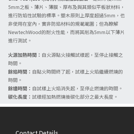
5mm之板、薄片、薄膜、厚布及與其類似平板狀材料，
進行防焰性試驗的標準。塑木原則上厚度超過5mm，也
非使用在室內，實非防焰材料的規範範圍；但為瞭解
NewtechWood的耐火性能，而將其削為5mm以下薄片
進行測試。
火源加熱時間：
自火源點火接觸試樣起，至停止接觸之
時間。
餘焰時間：
自點火時間終了起，
試樣上火焰繼續燃燒的
時間。
餘燼時間：
自試樣上火焰消失起，至停止燃燒的時間。
碳化長度：
試樣經加熱燃燒後碳化部分之最大長度。
Contact Details