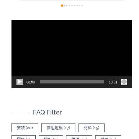
採訪總公司，內容有詳細介紹產品差異
視
訊
播
放
器
00:00
13:51
FAQ Filter
安裝
(20)
快組地板
(17)
材料
(15)