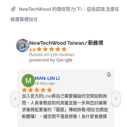
NewTechWood 的環保努力(下)｜這些認證,怎麼在
綠建築裡加分
NewTechWood Taiwan/新綠境
4.9
Based on 178 reviews
powered by
G
o
o
g
l
e
MAN-LIN LI
18 days ago
加入官方的Line將自己需要鋪設的空間拍照詢
整
問，人員會教該如何測量並進一步與您討論需
求後將配置後的「圖面」傳給妳看(現在也開放
軟體囉），讓空間不僅是想像！為什麼會選擇
美心呢～太多專業比較推薦看1620的影片有去