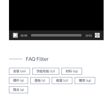
播
放
器
00:00
13:51
FAQ Filter
安裝
(20)
快組地板
(17)
材料
(15)
欄杆
(5)
牆板
(2)
維護
(17)
購買
(14)
陽台
(4)