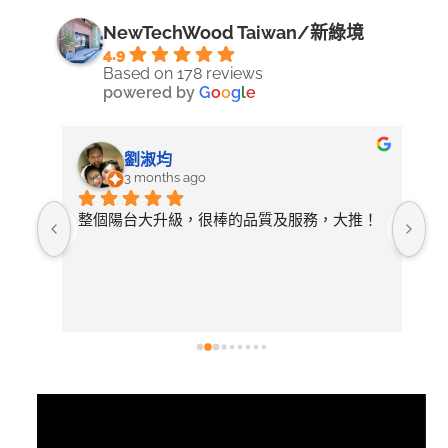
NewTechWood Taiwan/新綠境
4.9
Based on 178 reviews
powered by
G
o
o
g
l
e
劉淑均
3 months ago
照詢
整個陽台大升級，很棒的品質及服務，大推！
無
論需
店
開放
常
選擇
後
有去
紋
視
訊