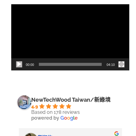
視
訊
播
放
器
00:00
04:10
NewTechWood Taiwan/新綠境
4.9
Based on 178 reviews
powered by
G
o
o
g
l
e