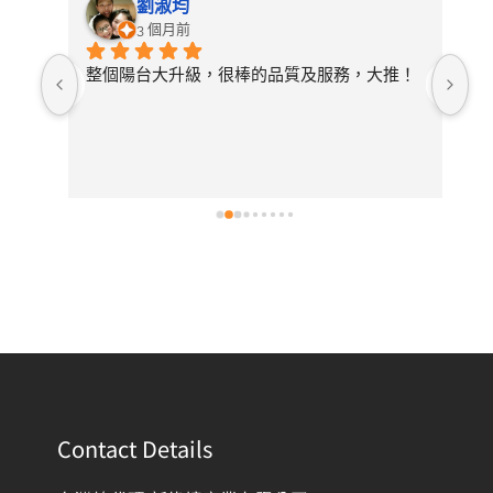
劉淑均
3 個月前
照詢
整個陽台大升級，很棒的品質及服務，大推！
無
論需
店
開放
常
選擇
後
有去
紋
Contact Details