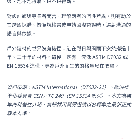
壞、泡不泡得爛、踩不踩得斷。
對設計師與專業者而言，理解兩者的個性差異，則有助於
在跨國採購、撰寫規格書或申請國際認證時，選對溝通的
語言與依據。
戶外建材的世界沒有捷徑：能在烈日與風雨下安然撐過十
年、二十年的材料，背後一定有一套像 ASTM D7032 或
EN 15534 這樣、專為戶外而生的嚴格量尺在把關。
資料來源：ASTM International（D7032-21）、歐洲標
準化委員會 CEN／TC 249（EN 15534 系列）。本文為標
準的科普性介紹，實際採用與認證請以各標準之最新正式
版本為準。