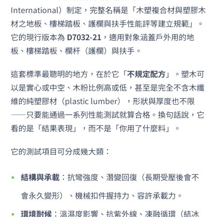
International）制定，完整名稱是「木塑複合材與塑膠木
材之地板、樓梯踏板、護欄與扶手性能評等建立規範」。
它的現行版本為
D7032-21
，適用對象涵蓋戶外用的地
板、樓梯踏板、欄杆（護欄）與扶手。
這套標準最聰明的地方，在於它「
不規定配方
」。塑木可
以是實心或中空、木粉比例高或低，甚至是完全不含木纖
維的純塑膠材（plastic lumber），形狀與厚度也不限
——只要能通過一系列性能測試就算合格。換句話說，它
看的是「結果表現」，而不是「你用了什麼料」。
它的測試項目可分成幾大類：
結構與承載
：抗彎強度、潛變回復（長期受壓後會不
會永久變形）、機械扣件握持力、容許承載力。
環境耐候
：溫濕度影響、抗紫外線、凍融循環（結冰