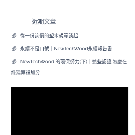
近期文章
從一份詢價的塑木規範談起
永續不是口號｜NewTechWood永續報告書
NewTechWood 的環保努力(下)｜這些認證,怎麼在
綠建築裡加分
視
訊
播
放
器