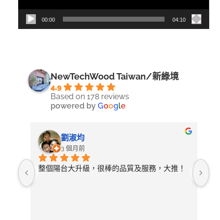
00:00
04:10
NewTechWood Taiwan/新綠境
4.9
Based on 178 reviews
powered by
G
o
o
g
l
e
采蓉
4 個月前
務，大推！
無意間在網路搜尋到，只要丈量尺寸給店家，
店家就幫忙設計規劃圖及寄送樣品供挑選，非
常貼心又省事。自行拼裝也非常容易，鋪完之
後的效果真的非常出色，尤其是陽光灑在木質
紋理上的光影，真有質感。真心推薦！d^^b