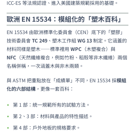
ICC-ES 等法規認證、進入美國建築規範採用的基礎。
歐洲 EN 15534：模組化的「塑木百科」
EN 15534 由歐洲標準化委員會（CEN）底下的「塑膠」
技術委員會
TC 249
、塑木工作組
WG 13
制定。它涵蓋的
材料同樣是塑木——標準裡用
WPC
（木塑複合）與
NFC
（天然纖維複合，例如竹粉、稻殼等非木纖維）兩個
名稱併稱，一次涵蓋木與非木兩類。
與 ASTM 把重點放在「成績單」不同，EN 15534 採
模組
化的六部結構
，更像一套百科：
第 1 部：統一規範所有的試驗方法。
第 2、3 部：材料與產品的特性描述。
第 4 部：戶外地板的規格要求。