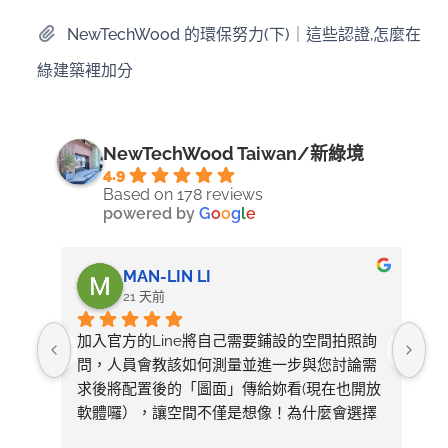
NewTechWood 的環保努力(下)｜這些認證,怎麼在
綠建築裡加分
NewTechWood Taiwan/新綠境
4.9
Based on 178 reviews
powered by
G
o
o
g
l
e
MAN-LIN LI
21 天前
加入官方的Line將自己需要鋪設的空間拍照詢
整
問，人員會教該如何測量並進一步與您討論需
求後將配置後的「圖面」傳給妳看(現在也開放
軟體囉），讓空間不僅是想像！為什麼會選擇
美心呢～太多專業比較推薦看1620的影片有去