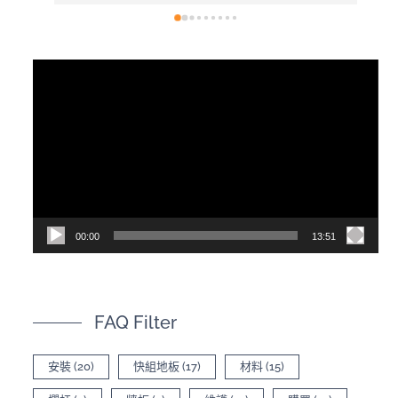
採訪總公司，內容有詳細介紹產品差異
視
訊
播
放
器
00:00
13:51
FAQ Filter
安裝
(20)
快組地板
(17)
材料
(15)