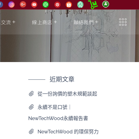
息交流
線上商店
聯絡我們
近期文章
從一份詢價的塑木規範談起
永續不是口號｜
NewTechWood永續報告書
NewTechWood 的環保努力