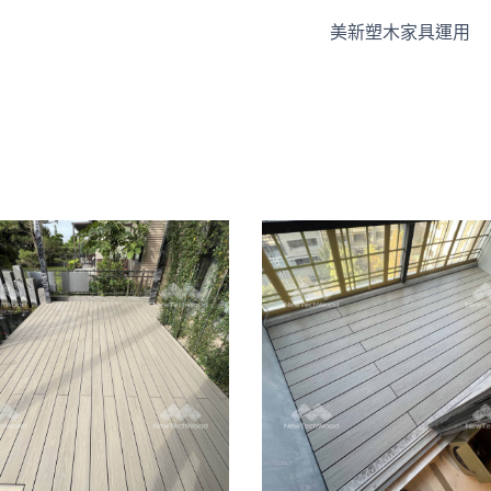
美新塑木家具運用
泥地塑木｜骨架
骨架式塑木地板
式施工
戶外地板
/
陽台露台
戶外地板