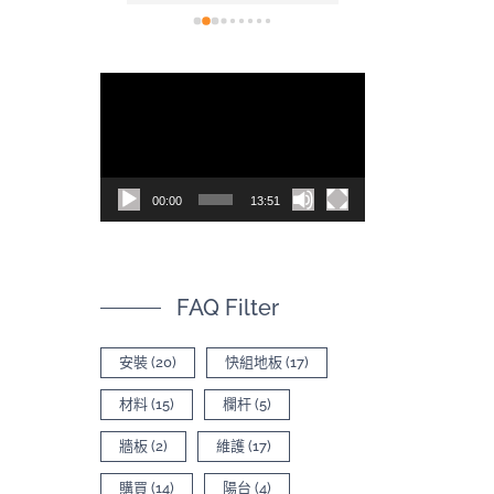
看(現在也開
裝也非常容易，
，讓空間不
後的效果真的非
為什麼會選
色，尤其是陽光
視
太多專業比
質紋理上的光影
訊
620的影片有
質感。真心推薦！
司，內容有
播
品差異
放
00:00
13:51
器
FAQ Filter
安裝
(20)
快組地板
(17)
材料
(15)
欄杆
(5)
牆板
(2)
維護
(17)
購買
(14)
陽台
(4)