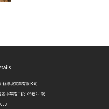
tails
理:新綠境實業有限公司
區中華路二段165巷2-1號
7088