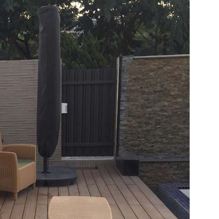
MAN
19 d
加入官方的L
需要鋪設的
問，人員會
量並進一步
求後將配置