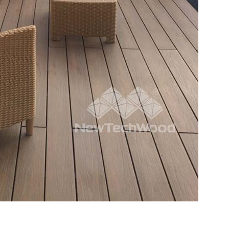
面」傳給妳
放軟體囉）
僅是想像！
擇美心呢～
較推薦看1
去採訪總公
詳細介紹產