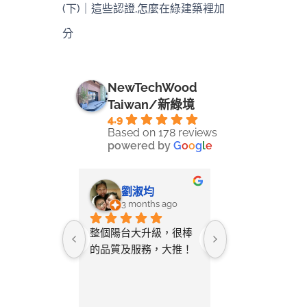
(下)｜這些認證,怎麼在綠建築裡加
分
NewTechWood
Taiwan/新綠境
4.9
Based on 178 reviews
powered by
G
o
o
g
l
e
-LIN LI
劉淑均
采蓉
ays ago
3 months ago
4 months 
ine將自己
整個陽台大升級，很棒
無意間在網路搜
空間拍照詢
的品質及服務，大推！
只要丈量尺寸給
教該如何測
店家就幫忙設計
與您討論需
及寄送樣品供挑
後的「圖
常貼心又省事。