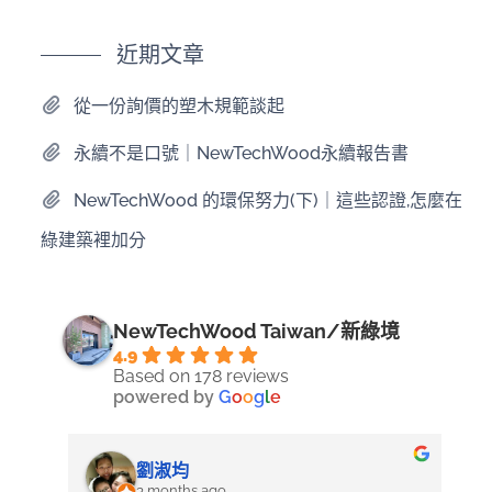
近期文章
從一份詢價的塑木規範談起
永續不是口號｜NewTechWood永續報告書
NewTechWood 的環保努力(下)｜這些認證,怎麼在
綠建築裡加分
NewTechWood Taiwan/新綠境
4.9
Based on 178 reviews
powered by
G
o
o
g
l
e
劉淑均
3 months ago