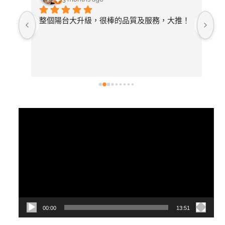
照詢
整個陽台大升級，很棒的品質及服務，大推！
無
論需
店
開放
常
選擇
後
有去
紋
視
訊
播
放
器
00:00
13:51