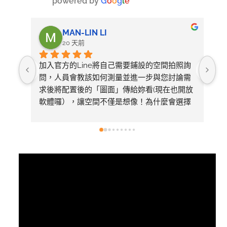
powered by
G
o
o
g
l
e
MAN-LIN LI
20 天前
加入官方的Line將自己需要鋪設的空間拍照詢
整
問，人員會教該如何測量並進一步與您討論需
求後將配置後的「圖面」傳給妳看(現在也開放
軟體囉），讓空間不僅是想像！為什麼會選擇
美心呢～太多專業比較推薦看1620的影片有去
採訪總公司，內容有詳細介紹產品差異
視
訊
播
放
器