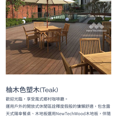
柚木色塑木(Teak)
歡迎光臨，享受風式鄉村咖啡廳。
運用戶外的開放式休閒區詮釋度假般的慵懶舒適，包含露
天式陽傘餐桌、木地板選用NewTechWood木地板，伴隨