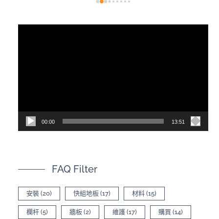
視
訊
播
放
器
00:00
13:51
FAQ Filter
安裝
(20)
快組地板
(17)
材料
(15)
欄杆
(5)
牆板
(2)
維護
(17)
購買
(14)