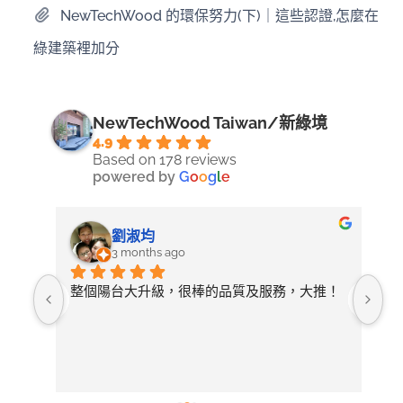
NewTechWood 的環保努力(下)｜這些認證,怎麼在
綠建築裡加分
NewTechWood Taiwan/新綠境
4.9
Based on 178 reviews
powered by
G
o
o
g
l
e
劉淑均
3 months ago
照詢
整個陽台大升級，很棒的品質及服務，大推！
無
論需
店
開放
常
選擇
後
有去
紋