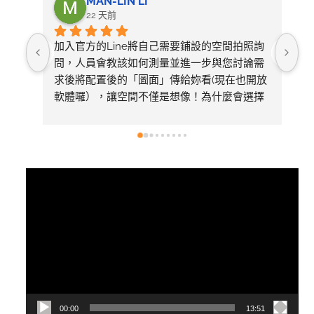
MAN-LIN LI
22 天前
加入官方的Line將自己需要鋪設的空間拍照詢
整
問，人員會教該如何測量並進一步與您討論需
求後將配置後的「圖面」傳給妳看(現在也開放
軟體囉），讓空間不僅是想像！為什麼會選擇
美心呢～太多專業比較推薦看1620的影片有去
採訪總公司，內容有詳細介紹產品差異
視
訊
播
放
器
00:00
13:51