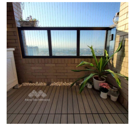
小陽台大改造
快組地板
/
陽台露台