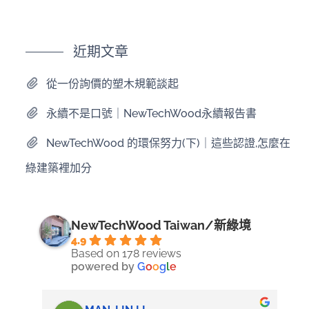
近期文章
從一份詢價的塑木規範談起
永續不是口號｜NewTechWood永續報告書
NewTechWood 的環保努力(下)｜這些認證,怎麼在
綠建築裡加分
NewTechWood Taiwan/新綠境
4.9
Based on 178 reviews
powered by
G
o
o
g
l
e