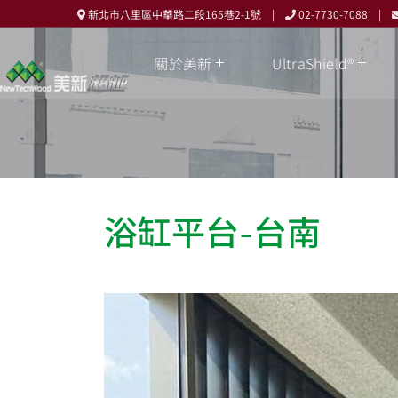
新北市八里區中華路二段165巷2-1號 |
02-7730-7088 |
關於美新
UltraShield®
浴缸平台-台南