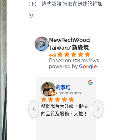
(下)｜這些認證,怎麼在綠建築裡加
分
NewTechWood
Taiwan/新綠境
4.9
Based on 178 reviews
powered by
G
o
o
g
l
e
-LIN LI
劉淑均
采蓉
ays ago
3 months ago
4 months 
ine將自己
整個陽台大升級，很棒
無意間在網路搜
空間拍照詢
的品質及服務，大推！
只要丈量尺寸給
教該如何測
店家就幫忙設計
與您討論需
及寄送樣品供挑
後的「圖
常貼心又省事。