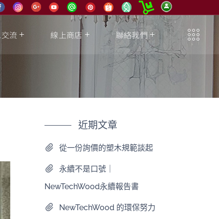
息交流
線上商店
聯絡我們
近期文章
從一份詢價的塑木規範談起
永續不是口號｜
NewTechWood永續報告書
NewTechWood 的環保努力