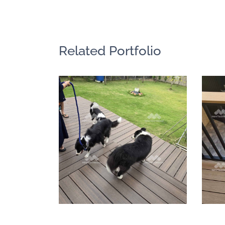
Related Portfolio
塑木平台、大門
｜二年後使用追
蹤
戶外地板
/
景觀家具
/
陽台露台