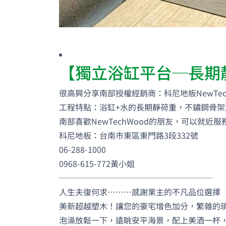
【獨立浴缸平台─長期
很高興分享南部授權經銷商：科尼地板NewTec
工程特點：浴缸+水的長期靜荷重，不鏽鋼骨架
南部喜歡NewTechWood的朋友，可以就近服
科尼地板：台南市東區東門路3段332號
06-288-1000
0968-615-772黃小姐
───────────────────
人生夫復何求………感謝業主的不凡品位選擇
美新超越塑木！讓您的豪宅增色加分，繁雜的瑣
泡澡放鬆一下，遠眺安平海景，配上美酒一杯