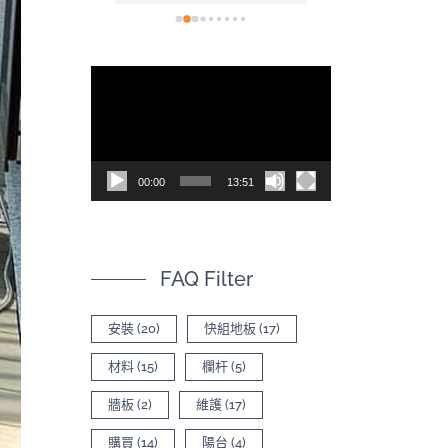
看(現在也開
裝也非常容易，
，讓空間不
後的效果真的非
為什麼會選
色，尤其是陽光
視
太多專業比
質紋理上的光影
訊
620的影片有
質感。真心推薦！
司，內容有
播
品差異
放
00:00
13:51
器
FAQ Filter
安裝
(20)
快組地板
(17)
材料
(15)
欄杆
(5)
牆板
(2)
維護
(17)
購買
(14)
陽台
(4)