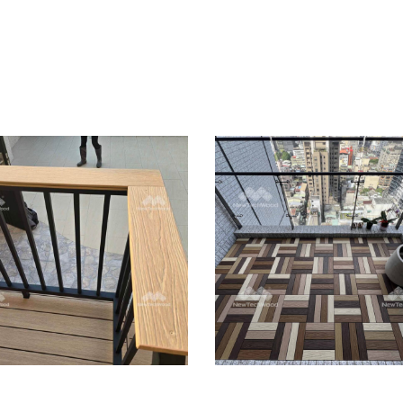
價值選擇｜美新
混棕色快組地板
塑木
｜拼接木紋磚
戶外地板
/
景觀家具
/
陽台露台
快組地板
/
陽台露台