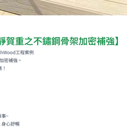
靜賀重之不鏽鋼骨架加密補強】
hWood工程案例
加密補強。
務！
事~
，身心舒暢