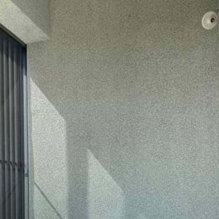
MAN
18 d
加入官方的L
需要鋪設的
問，人員會
量並進一步
求後將配置