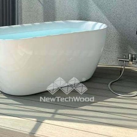
面」傳給妳
放軟體囉）
僅是想像！
擇美心呢～
較推薦看1
去採訪總公
詳細介紹產