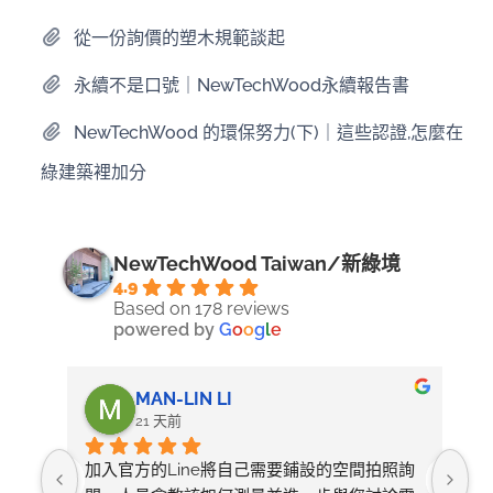
從一份詢價的塑木規範談起
永續不是口號｜NewTechWood永續報告書
NewTechWood 的環保努力(下)｜這些認證,怎麼在
綠建築裡加分
NewTechWood Taiwan/新綠境
4.9
Based on 178 reviews
powered by
G
o
o
g
l
e
MAN-LIN LI
21 天前
加入官方的Line將自己需要鋪設的空間拍照詢
整