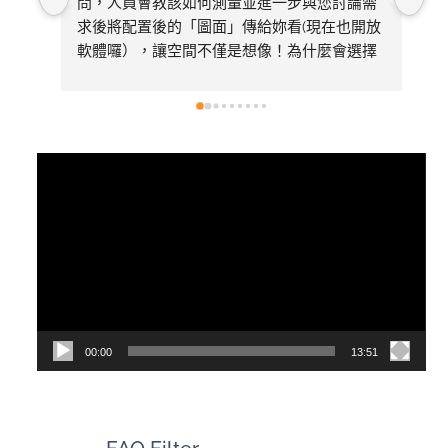
問，人員會教該如何測量並進一步與您討論需
求後將配置後的「圖面」傳給妳看(現在也開放
軟體囉），讓空間不僅是想像！為什麼會選擇
美心呢～太多專業比較推薦看1620的影片有去
採訪總公司，內容有詳細介紹產品差異
視
訊
播
放
器
00:00
13:51