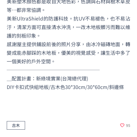
美新塑木顏色都是取自大地色彩，色調與石材與樹木草皮
等…都非常協調。
美新UltraShield的防護科技。抗UV不易褪色，也不易沾
汙，清潔方面可直接清水沖洗，一改木地板髒污而難以維
護的刻板印象。
感謝屋主提供鋪設前後的照片分享，由冰冷磁磚地面，轉
變成能赤腳踩的木地板，優美的視覺感受，讓生活中多了
一個美好的戶外空間。
───────────────────
＿配置計畫：新綠境實業(台灣總代理)
DIY卡扣式快組地板/古木色30*30cm/30*60cm/斜邊條
古木
95