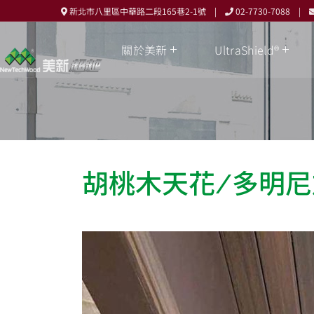
新北市八里區中華路二段165巷2-1號 |
02-7730-7088 |
關於美新
UltraShield®
胡桃木天花/多明尼