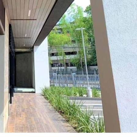
面」傳給妳看(現在也開
放軟體囉），讓空間不
僅是想像！為什麼會選
擇美心呢～太多專業比
較推薦看1620的影片有
去採訪總公司，內容有
詳細介紹產品差異