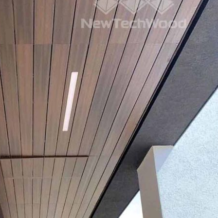
MAN-LIN LI
劉
18 days ago
3 mo
加入官方的Line將自己
整個陽台大
需要鋪設的空間拍照詢
的品質及服
問，人員會教該如何測
量並進一步與您討論需
求後將配置後的「圖