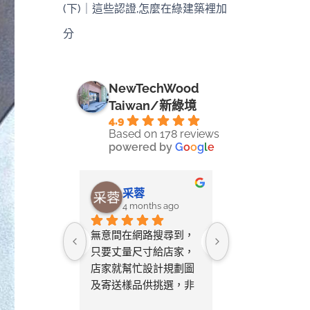
(下)｜這些認證,怎麼在綠建築裡加
分
NewTechWood
Taiwan/新綠境
4.9
Based on 178 reviews
powered by
G
o
o
g
l
e
淑均
采蓉
向彥榮
nths ago
4 months ago
6 months 
升級，很棒
無意間在網路搜尋到，
終於完成家裡的
務，大推！
只要丈量尺寸給店家，
鋪設了！這次的
店家就幫忙設計規劃圖
驗非常好，想分
及寄送樣品供挑選，非
家：耐心的前期
常貼心又省事。自行拼
在 LINE 上諮