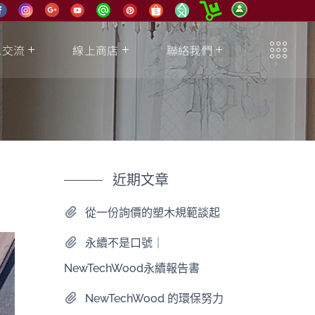
息交流
線上商店
聯絡我們
近期文章
從一份詢價的塑木規範談起
永續不是口號｜
NewTechWood永續報告書
NewTechWood 的環保努力