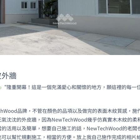
皮外牆
心
“隆重開幕！這是一個充滿愛心和關懷的地方，願這裡的每一
MAN
18 d
加入官方的L
chWood品牌，不管在顏色的品項以及做完的表面木紋質感，施
需要鋪設的
沈沈的外皮牆，因為NewTechWood幾乎仿真實木木紋的柔
問，人員會
活用以及簡單，想要自己施工的話，NewTechWood的老闆
量並進一步
也可以幫忙規劃施工，相當的方便。放上我自己施作完成的相片
求後將配置