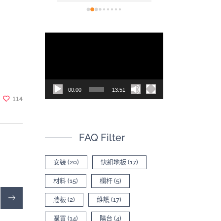
看(現在也開
裝也非常容易，
，讓空間不
後的效果真的非
為什麼會選
色，尤其是陽光
視
太多專業比
質紋理上的光影
訊
620的影片有
質感。真心推薦！
司，內容有
播
品差異
放
00:00
13:51
器
114
FAQ Filter
安裝
(20)
快組地板
(17)
材料
(15)
欄杆
(5)
牆板
(2)
維護
(17)
購買
(14)
陽台
(4)