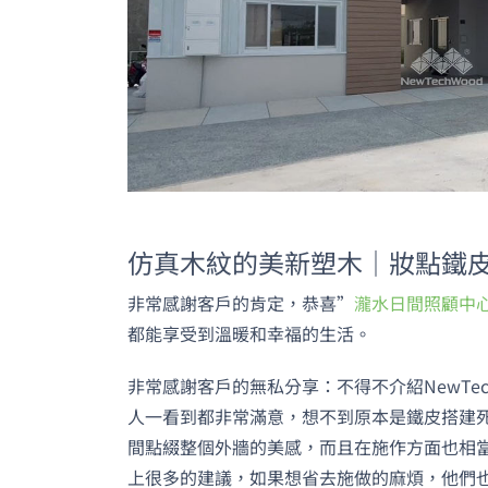
仿真木紋的美新塑木｜妝點鐵
非常感謝客戶的肯定，恭喜”
瀧水日間照顧中
都能享受到溫暖和幸福的生活。
非常感謝客戶的無私分享：不得不介紹NewTe
人一看到都非常滿意，想不到原本是鐵皮搭建死氣
間點綴整個外牆的美感，而且在施作方面也相當的
上很多的建議，如果想省去施做的麻煩，他們