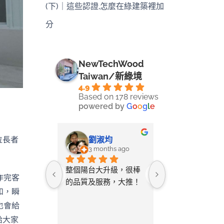
(下)｜這些認證,怎麼在綠建築裡加
分
NewTechWood
Taiwan/新綠境
4.9
Based on 178 reviews
powered by
G
o
o
g
l
e
位長者
-LIN LI
劉淑均
采蓉
ays ago
3 months ago
4 months 
ine將自己
整個陽台大升級，很棒
無意間在網路搜
作完客
空間拍照詢
的品質及服務，大推！
只要丈量尺寸給
和，瞬
教該如何測
店家就幫忙設計
也會給
與您討論需
及寄送樣品供挑
給大家
後的「圖
常貼心又省事。