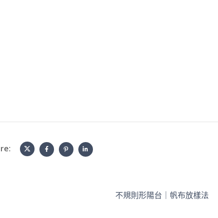
面」傳給妳
放軟體囉）
僅是想像！
擇美心呢～
較推薦看1
去採訪總公
詳細介紹產
re:
不規則形陽台｜帆布放樣法