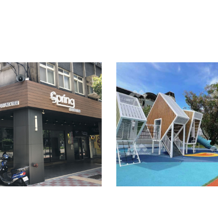
春興進口衛浴｜
兒童遊戲設施｜
招牌
台中實驗國小｜
台灣星樂
牆板圍籬天花
戶外地板
/
景觀家具
/
牆板圍籬天花