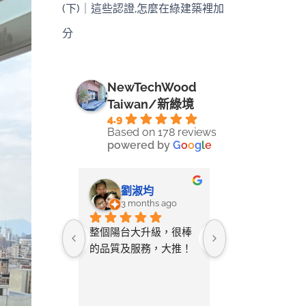
(下)｜這些認證,怎麼在綠建築裡加
分
NewTechWood
Taiwan/新綠境
4.9
Based on 178 reviews
powered by
G
o
o
g
l
e
-LIN LI
劉淑均
采蓉
ays ago
3 months ago
4 months 
ine將自己
整個陽台大升級，很棒
無意間在網路搜
空間拍照詢
的品質及服務，大推！
只要丈量尺寸給
教該如何測
店家就幫忙設計
與您討論需
及寄送樣品供挑
後的「圖
常貼心又省事。