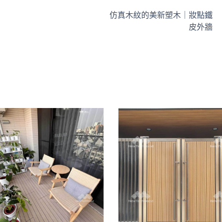
仿真木紋的美新塑木｜妝點鐵
皮外牆
北歐風格｜美新
金屬+塑木｜入
DIY快組地板
口大門
快組地板
/
陽台露台
景觀家具
/
牆板圍籬天花