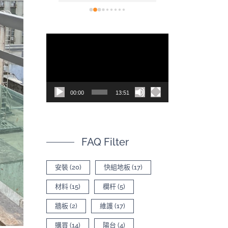
看(現在也開
裝也非常容易，
，讓空間不
後的效果真的非
為什麼會選
色，尤其是陽光
視
太多專業比
質紋理上的光影
訊
620的影片有
質感。真心推薦！
司，內容有
播
品差異
放
00:00
13:51
器
FAQ Filter
安裝
(20)
快組地板
(17)
材料
(15)
欄杆
(5)
牆板
(2)
維護
(17)
購買
(14)
陽台
(4)