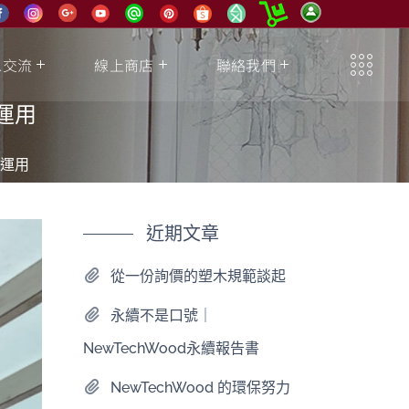
息交流
線上商店
聯絡我們
運用
運用
近期文章
從一份詢價的塑木規範談起
永續不是口號｜
NewTechWood永續報告書
NewTechWood 的環保努力