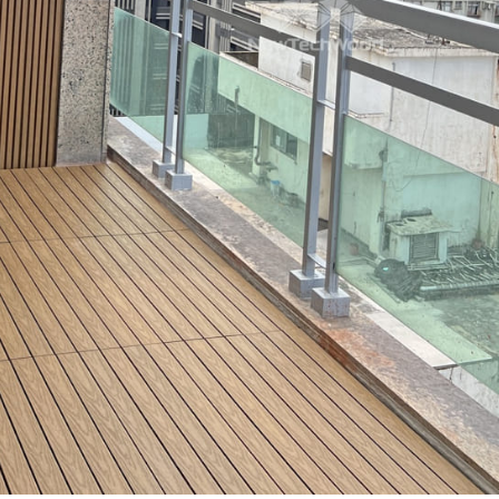
面」傳給妳
放軟體囉）
僅是想像！
擇美心呢～
較推薦看1
去採訪總公
詳細介紹產