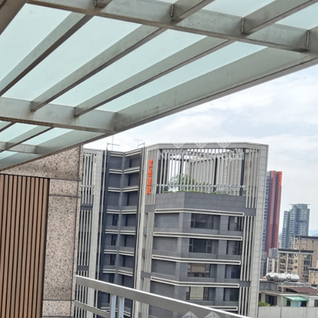
MAN
19 d
加入官方的L
需要鋪設的
問，人員會
量並進一步
求後將配置