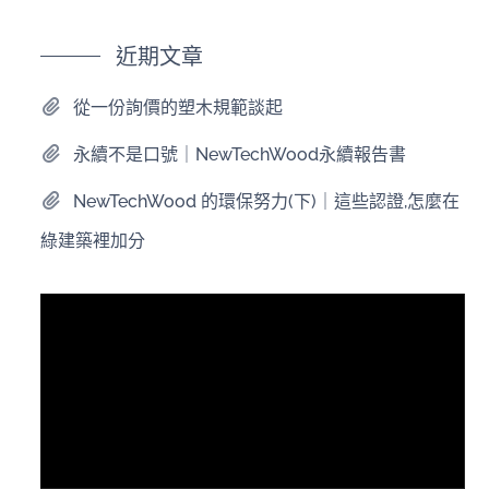
近期文章
從一份詢價的塑木規範談起
永續不是口號｜NewTechWood永續報告書
NewTechWood 的環保努力(下)｜這些認證,怎麼在
綠建築裡加分
視
訊
播
放
器