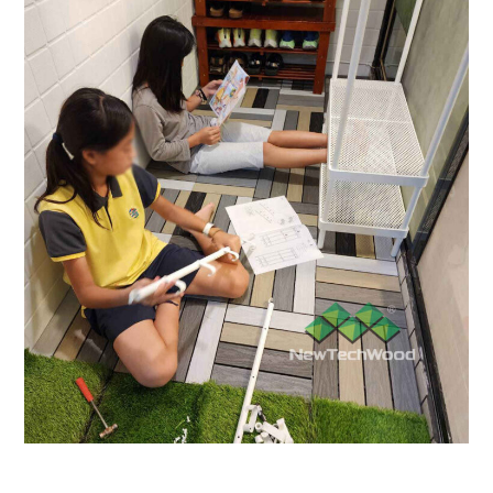
陽台改造｜快組地板 低門縫解
決方案
快組地板
/
陽台露台