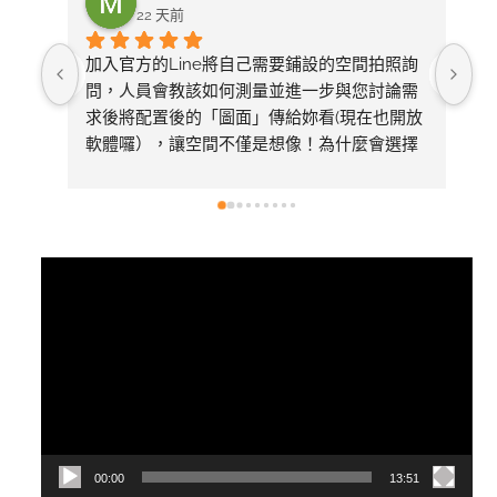
22 天前
加入官方的Line將自己需要鋪設的空間拍照詢
整
問，人員會教該如何測量並進一步與您討論需
求後將配置後的「圖面」傳給妳看(現在也開放
軟體囉），讓空間不僅是想像！為什麼會選擇
美心呢～太多專業比較推薦看1620的影片有去
採訪總公司，內容有詳細介紹產品差異
視
訊
播
放
器
00:00
13:51