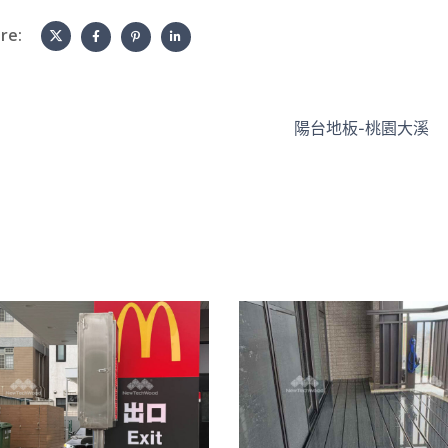
re:
陽台地板-桃園大溪
斗六西平麥當勞
施工型地板清潔
｜塑木圍籬
戶外地板
/
陽台露台
景觀家具
/
牆板圍籬天花