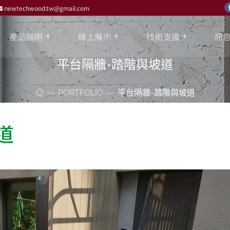
newtechwood.tw@gmail.com
產品說明
線上展示
技術支援
訊
平台隔牆-踏階與坡道
PORTFOLIO
平台隔牆-踏階與坡道
道