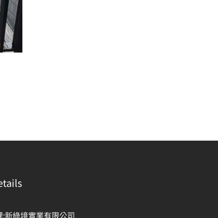
tails
理:新綠境實業有限公司