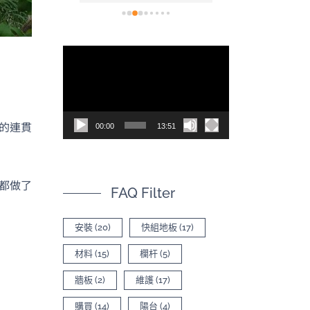
裝也非常容易，鋪完之
計師非常專業且
後的效果真的非常出
心，針對我的疑
色，尤其是陽光灑在木
解答，完全沒有
視
質紋理上的光影，真有
壓力。零色差的
訊
質感。真心推薦！d^^b
市：擔心網路照
差，特地跑了一
播
市。店員非常親
放
的連貫
場直接鋪設給我
00:00
13:51
器
後選定「古木色
品很好，符合家
潢風格。一分錢
都做了
FAQ Filter
的品質：雖然價
賣場稍高，但踩
常紮實穩定、完
安裝
(20)
快組地板
(17)
晃動。大尺寸的
材料
(15)
欄杆
(5)
視覺效果更延伸
選擇也多。如果
牆板
(2)
維護
(17)
長期使用與居家
購買
(14)
陽台
(4)
朋友，絕對值得