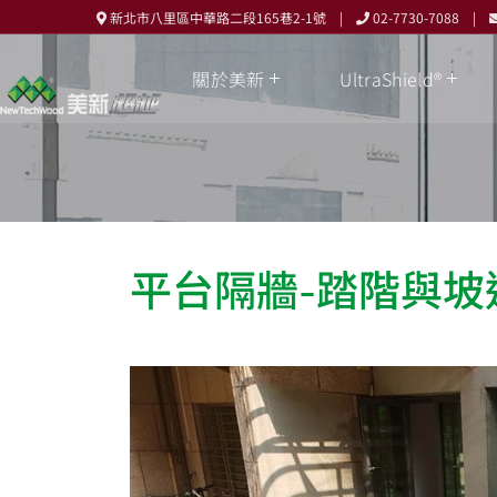
新北市八里區中華路二段165巷2-1號 |
02-7730-7088 |
關於美新
UltraShield®
平台隔牆-踏階與坡