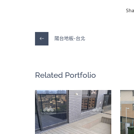
Sha
陽台地板-台北
Related Portfolio
高雄厝的陽台風
景
戶外地板
/
牆板圍籬天花
/
陽台露台