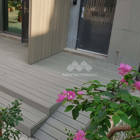
MAN-LIN LI
劉
19 days ago
3 mo
加入官方的Line將自己
整個陽台大
需要鋪設的空間拍照詢
的品質及服
問，人員會教該如何測
量並進一步與您討論需
求後將配置後的「圖