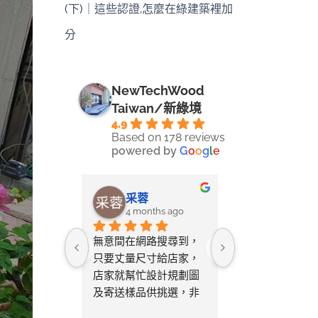
(下)｜這些認證,怎麼在綠建築裡加
分
NewTechWood
Taiwan/新綠境
4.9
Based on 178 reviews
powered by
G
o
o
g
l
e
淑均
采蓉
向彥榮
nths ago
4 months ago
6 months 
升級，很棒
無意間在網路搜尋到，
終於完成家裡的
務，大推！
只要丈量尺寸給店家，
鋪設了！這次的
店家就幫忙設計規劃圖
驗非常好，想分
及寄送樣品供挑選，非
家：耐心的前期
常貼心又省事。自行拼
在 LINE 上諮