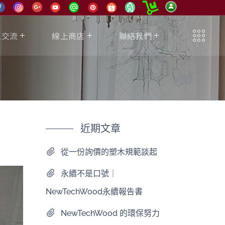
息交流
線上商店
聯絡我們
近期文章
從一份詢價的塑木規範談起
永續不是口號｜
NewTechWood永續報告書
NewTechWood 的環保努力