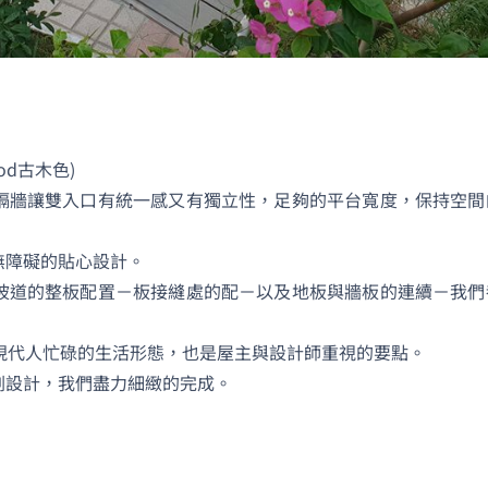
面」傳給妳看(現在也開
放軟體囉），讓空間不
僅是想像！為什麼會選
擇美心呢～太多專業比
較推薦看1620的影片有
去採訪總公司，內容有
od古木色)
詳細介紹產品差異
隔牆讓雙入口有統一感又有獨立性，足夠的平台寬度，保持空間
無障礙的貼心設計。
坡道的整板配置－板接縫處的配－以及地板與牆板的連續－我們
符合現代人忙碌的生活形態，也是屋主與設計師重視的要點。
劃設計，我們盡力細緻的完成。