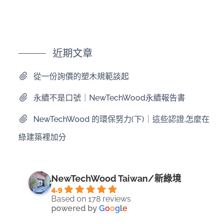
近期文章
從一份詢價的塑木規範談起
永續不是口號｜NewTechWood永續報告書
NewTechWood 的環保努力(下)｜這些認證,怎麼在
綠建築裡加分
NewTechWood Taiwan/新綠境
4.9
Based on 178 reviews
powered by
G
o
o
g
l
e