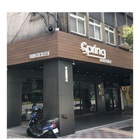
春興進口衛浴｜招牌
牆板圍籬天花