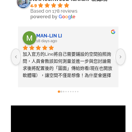
4.9
Based on 178 reviews
powered by
G
o
o
g
l
e
MAN-LIN LI
18 days ago
加入官方的Line將自己需要鋪設的空間拍照詢
整
問，人員會教該如何測量並進一步與您討論需
求後將配置後的「圖面」傳給妳看(現在也開放
軟體囉），讓空間不僅是想像！為什麼會選擇
美心呢～太多專業比較推薦看1620的影片有去
採訪總公司，內容有詳細介紹產品差異
視
訊
播