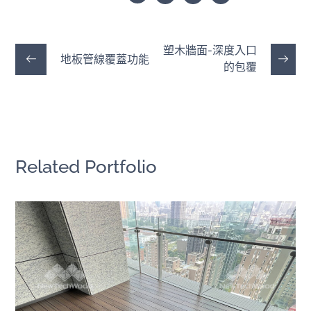
塑木牆面-深度入口
地板管線覆蓋功能
的包覆
Related Portfolio
陽台新風景｜胡桃木色的溫潤
時光
戶外地板
/
陽台露台