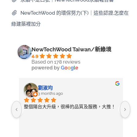
NewTechWood 的環保努力(下)｜這些認證,怎麼在
綠建築裡加分
NewTechWood Taiwan/新綠境
4.9
Based on 178 reviews
powered by
G
o
o
g
l
e
劉淑均
3 months ago
照詢
整個陽台大升級，很棒的品質及服務，大推！
無
論需
店
開放
常
選擇
後
有去
紋