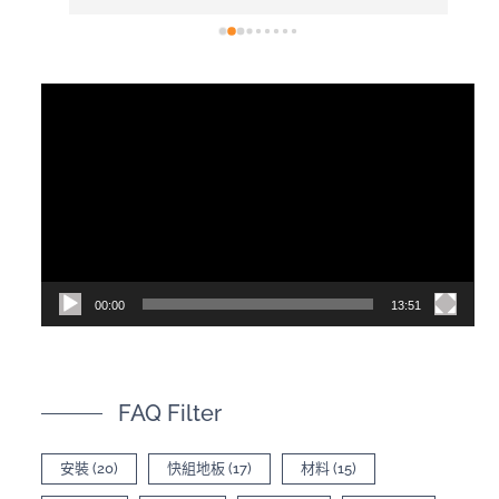
視
訊
播
放
器
00:00
13:51
FAQ Filter
安裝
(20)
快組地板
(17)
材料
(15)