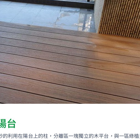
MAN
18 d
加入官方的L
需要鋪設的
陽台
問，人員會
量並進一步
妙的利用在陽台上的柱，分離區一塊獨立的木平台，與一區綠植
求後將配置