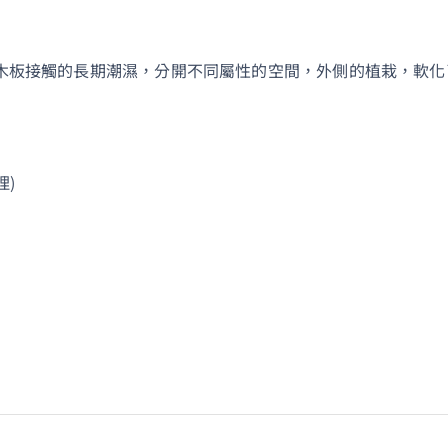
面」傳給妳
放軟體囉）
僅是想像！
木板接觸的長期潮濕，分開不同屬性的空間，外側的植栽，軟化
擇美心呢～
較推薦看1
去採訪總公
詳細介紹產
)