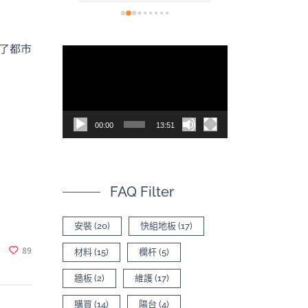
看(現在也開
裝也非常容易，
，讓空間不
後的效果真的非
為什麼會選
色，尤其是陽光
了都市
視
太多專業比
質紋理上的光影
訊
620的影片有
質感。真心推薦！
司，內容有
播
品差異
放
00:00
13:51
器
FAQ Filter
安裝
(20)
快組地板
(17)
89
材料
(15)
欄杆
(5)
牆板
(2)
維護
(17)
購買
(14)
陽台
(4)