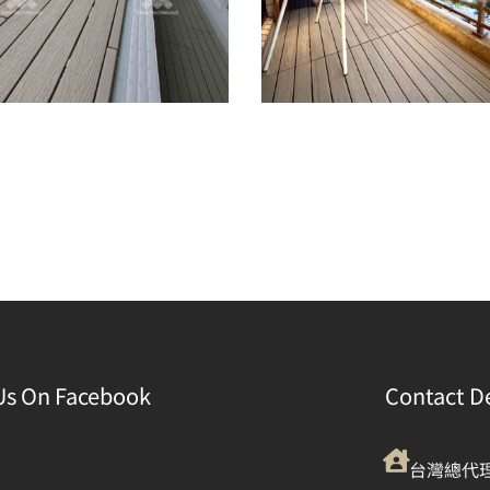
Us On Facebook
Contact De
台灣總代