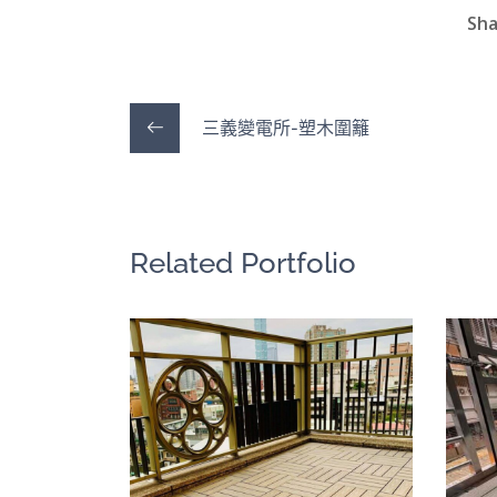
Sha
三義變電所-塑木圍籬
Related Portfolio
經典棋盤排列
快組地板
/
陽台露台