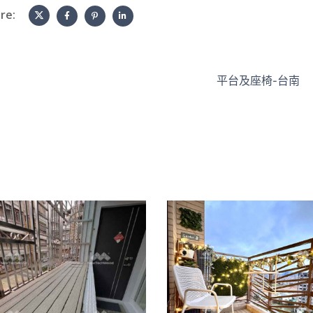
re:
平台及座椅-台南
陽台快組地板｜
客戶購買體驗分
鐵窗台
享
快組地板
/
景觀家具
/
陽台露台
快組地板
/
陽台露台