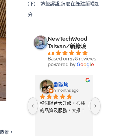
(下)｜這些認證,怎麼在綠建築裡加
分
NewTechWood
Taiwan/新綠境
4.9
Based on 178 reviews
powered by
G
o
o
g
l
e
-LIN LI
劉淑均
采蓉
ays ago
3 months ago
4 months 
ine將自己
整個陽台大升級，很棒
無意間在網路搜
空間拍照詢
的品質及服務，大推！
只要丈量尺寸給
教該如何測
店家就幫忙設計
與您討論需
及寄送樣品供挑
造景，
後的「圖
常貼心又省事。