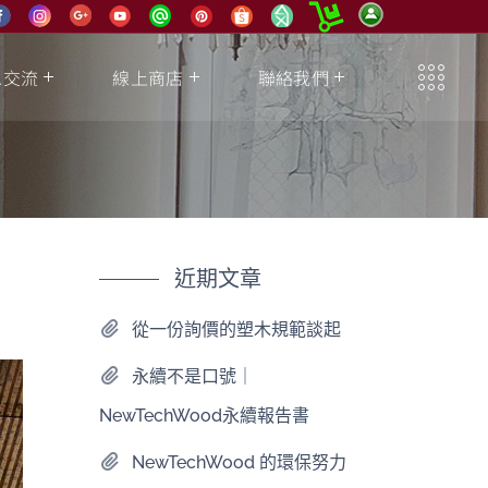
息交流
線上商店
聯絡我們
近期文章
從一份詢價的塑木規範談起
永續不是口號｜
NewTechWood永續報告書
NewTechWood 的環保努力