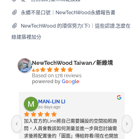
永續不是口號｜NewTechWood永續報告書
NewTechWood 的環保努力(下)｜這些認證,怎麼在
綠建築裡加分
NewTechWood Taiwan/新綠境
4.9
Based on 178 reviews
powered by
G
o
o
g
l
e
MAN-LIN LI
20 days ago
加入官方的Line將自己需要鋪設的空間拍照詢
整
問，人員會教該如何測量並進一步與您討論需
求後將配置後的「圖面」傳給妳看(現在也開放