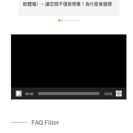
軟體囉），讓空間不僅是想像！為什麼會選擇
美心呢～太多專業比較推薦看1620的影片有去
採訪總公司，內容有詳細介紹產品差異
視
訊
播
放
器
00:00
13:51
FAQ Filter