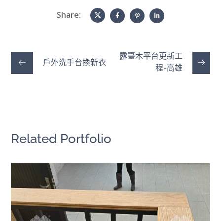
Share:
露臺木平台更新工
戶外洗手台換新衣
程-高雄
Related Portfolio
價值選擇｜美新塑木
戶外地板
/
景觀家具
/
陽台露台