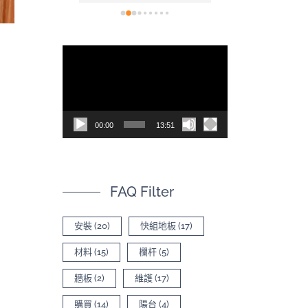
看(現在也開
裝也非常容易，
，讓空間不
後的效果真的非
為什麼會選
色，尤其是陽光
視
太多專業比
質紋理上的光影
訊
620的影片有
質感。真心推薦！
司，內容有
播
品差異
放
00:00
13:51
器
FAQ Filter
安裝
(20)
快組地板
(17)
材料
(15)
欄杆
(5)
牆板
(2)
維護
(17)
購買
(14)
陽台
(4)