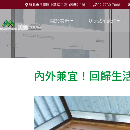
新北市八里區中華路二段165巷2-1號 |
02-7730-7088 |
關於美新
UltraShield®
內外兼宜！回歸生