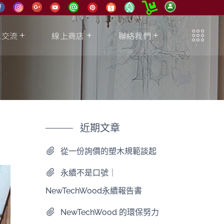
息交流
線上商店
聯絡我們
近期文章
從一份詢價的塑木規範談起
永續不是口號｜
NewTechWood永續報告書
NewTechWood 的環保努力