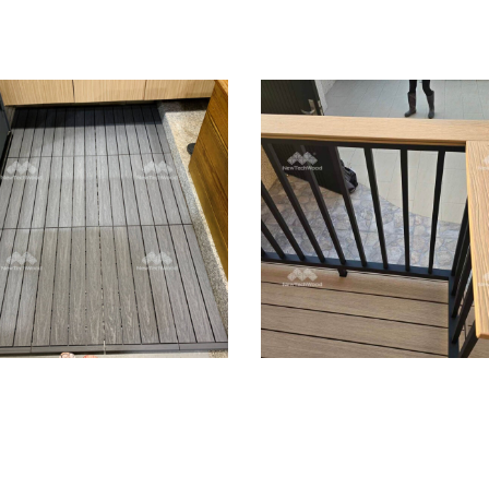
快組地板｜門口
價值選擇｜美新
踏墊
塑木
快組地板
/
陽台露台
戶外地板
/
景觀家具
/
陽台露台