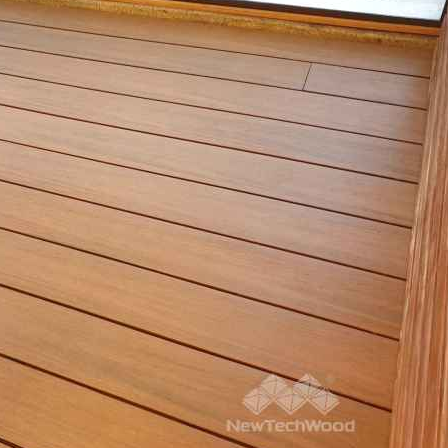
MAN
19 d
加入官方的L
需要鋪設的
問，人員會
量並進一步
求後將配置