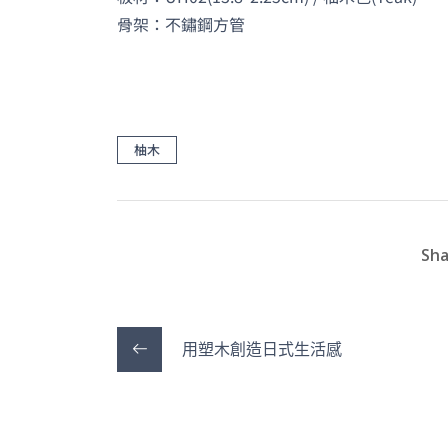
骨架：不鏽鋼方管
柚木
Sha
用塑木創造日式生活感