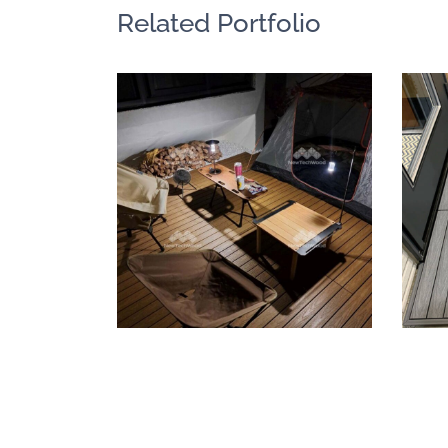
Related Portfolio
頂樓露臺小營地
快組地板
/
陽台露台