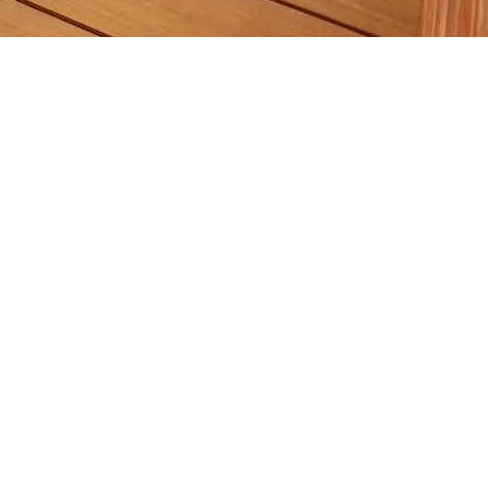
面」傳給妳
放軟體囉）
僅是想像！
擇美心呢～
較推薦看1
去採訪總公
詳細介紹產