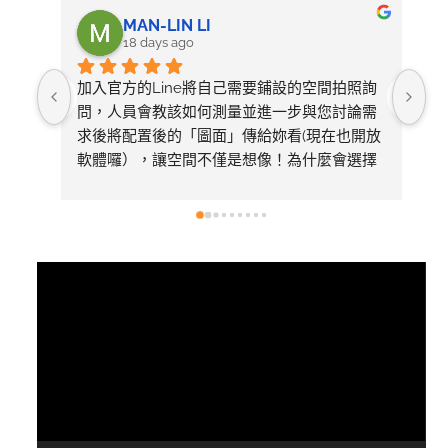
MAN-LIN LI
18 days ago
加入官方的Line將自己需要鋪設的空間拍照詢
整
問，人員會教該如何測量並進一步與您討論需
求後將配置後的「圖面」傳給妳看(現在也開放
軟體囉），讓空間不僅是想像！為什麼會選擇
美心呢～太多專業比較推薦看1620的影片有去
採訪總公司，內容有詳細介紹產品差異
視
訊
播
放
器