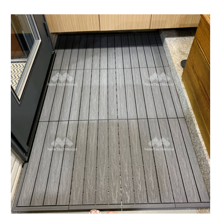
快組地板｜門口踏墊
快組地板
/
陽台露台