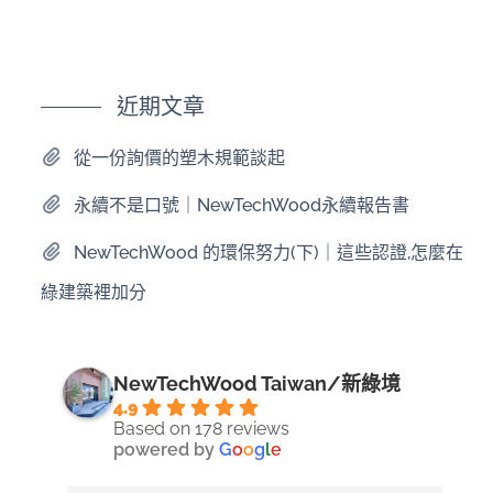
近期文章
從一份詢價的塑木規範談起
永續不是口號｜NewTechWood永續報告書
NewTechWood 的環保努力(下)｜這些認證,怎麼在
綠建築裡加分
NewTechWood Taiwan/新綠境
4.9
Based on 178 reviews
powered by
G
o
o
g
l
e