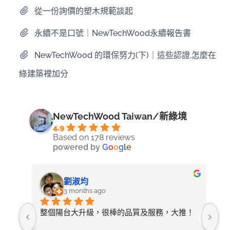
從一份詢價的塑木規範談起
永續不是口號｜NewTechWood永續報告書
NewTechWood 的環保努力(下)｜這些認證,怎麼在
綠建築裡加分
NewTechWood Taiwan/新綠境
4.9
Based on 178 reviews
powered by
G
o
o
g
l
e
劉淑均
3 months ago
照詢
整個陽台大升級，很棒的品質及服務，大推！
無
論需
店