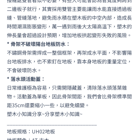
接縫處雙管看似不必要，有些人可能會認為管寬度夠跨到
二邊板子就行，其實採用雙管主要能讓雨水能直接透過板
縫、管縫落地，避免雨水積在塑木板的中空內部，造成長
時間潮濕膨脹變形，萬一遇到雨後大太陽高溫下，塑木的
伸長量會超過設計預期，增加地板拱起變形失敗的風險。
* 骨架不破壞陽台地板防水：
不鏽鋼骨架需焊成一整個框架，再架成水平面，不影響陽
台地板排水，也不索釘在地板，靠本身地板的重量定位，
不會破壞防水。
* 落水頭活動蓋：
日常維護極為容易，只需開隱藏蓋，清除落水頭落葉雜
物。活動蓋為單板，因此骨架間距，我們會比骨架標準間
距35cm還要縮小一些，以避免蠕變。
塑木小知識分享~分享塑木小知識~
________________________________
地板規格：UH02地板