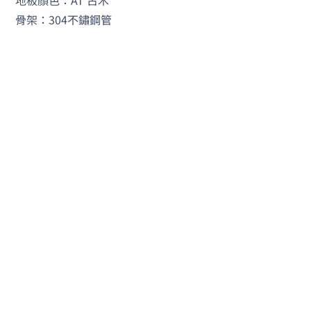
地板顏色：AT 古木
骨架：304不鏽鋼管