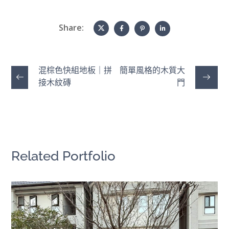
Share:
混棕色快組地板｜拼
簡單風格的木質大
接木紋磚
門
Related Portfolio
美新塑木｜打造理想庭院空間
戶外地板
/
牆板圍籬天花