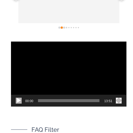
開放
常
選擇
後
有去
紋
視
訊
播
放
器
00:00
13:51
FAQ Filter