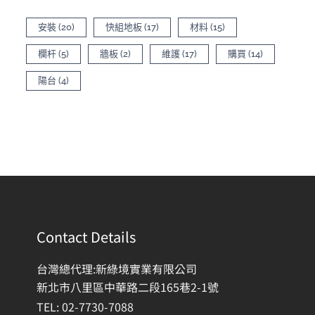
安裝
(20)
快組地板
(17)
材料
(15)
欄杆
(5)
牆板
(2)
維護
(17)
購買
(14)
陽台
(4)
Contact Details
台灣總代理:新綠境實業有限公司
新北市八里區中華路二段165巷2-1號
TEL: 02-7730-7088