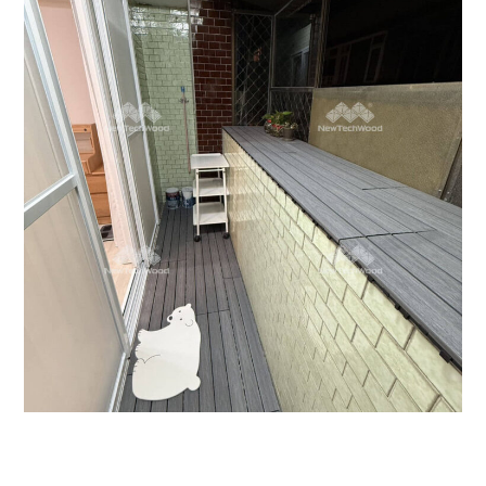
陽台快組｜地板窗台
快組地板
/
陽台露台