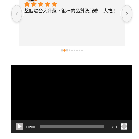
照詢
整個陽台大升級，很棒的品質及服務，大推！
無
論需
店
開放
常
選擇
後
有去
紋
視
訊
播
放
器
00:00
13:51