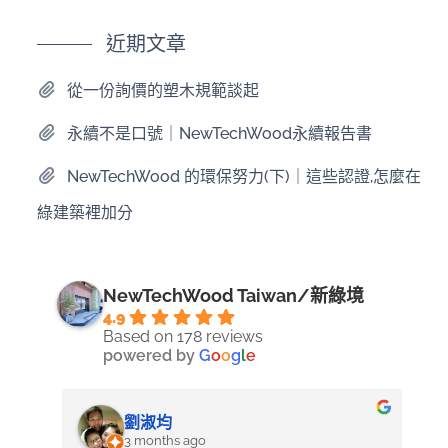
近期文章
從一份詢價的塑木規範談起
永續不是口號｜NewTechWood永續報告書
NewTechWood 的環保努力(下)｜這些認證,怎麼在
綠建築裡加分
NewTechWood Taiwan/新綠境
4.9
Based on 178 reviews
powered by
G
o
o
g
l
e
劉淑均
3 months ago