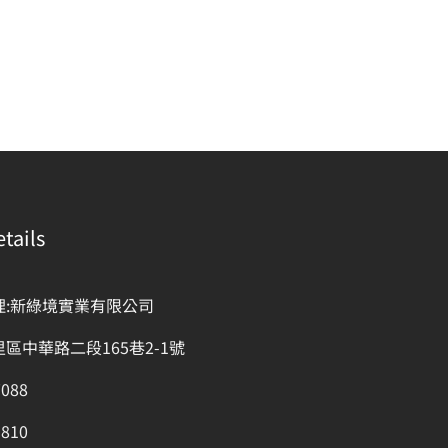
tails
理:新綠境實業有限公司
區中華路二段165巷2-1號
7088
1810