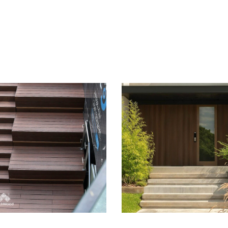
首爾市政廳入口
入口外牆｜黎巴
樓梯｜韓國
嫩
亞洲
亞洲
/
歐洲