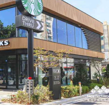
MAN
18 d
加入官方的L
需要鋪設的
問，人員會
量並進一步
求後將配置