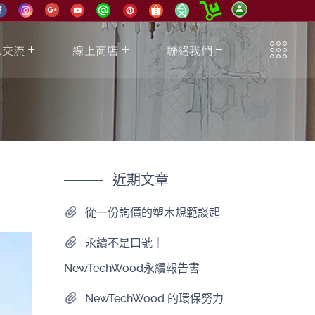
息交流
線上商店
聯絡我們
近期文章
從一份詢價的塑木規範談起
永續不是口號｜
NewTechWood永續報告書
NewTechWood 的環保努力