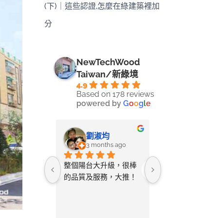
(下)｜這些認證,怎麼在綠建築裡加
分
NewTechWood
Taiwan/新綠境
4.9
Based on 178 reviews
powered by
G
o
o
g
l
e
-LIN LI
劉淑均
采蓉
ays ago
3 months ago
4 months 
ine將自己
整個陽台大升級，很棒
無意間在網路搜
空間拍照詢
的品質及服務，大推！
只要丈量尺寸給
教該如何測
店家就幫忙設計
與您討論需
及寄送樣品供挑
後的「圖
常貼心又省事。