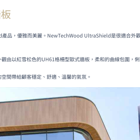
面」傳給妳
放軟體囉）
牆板
僅是想像！
擇美心呢～
較推薦看1
品，優雅而美麗。NewTechWood UltraShield是很適合外
去採訪總公
詳細介紹產
觀由以紅雪松色的UH61格柵型歐式牆板，柔和的曲線包圍，俐
的空間帶給顧客穩定、舒適、溫馨的氣氛。