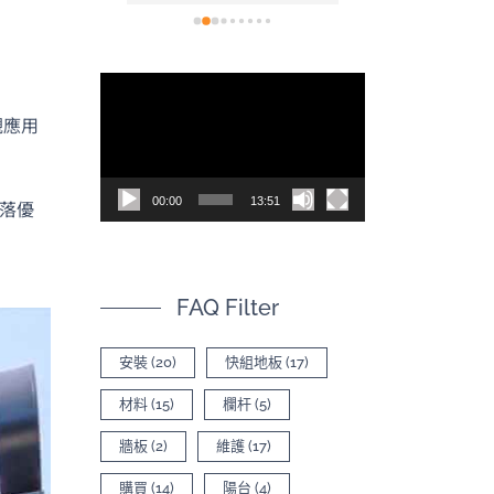
看(現在也開
裝也非常容易，
，讓空間不
後的效果真的非
為什麼會選
色，尤其是陽光
視
太多專業比
質紋理上的光影
訊
620的影片有
質感。真心推薦！
觀應用
司，內容有
播
品差異
放
00:00
13:51
落優
器
FAQ Filter
安裝
(20)
快組地板
(17)
材料
(15)
欄杆
(5)
牆板
(2)
維護
(17)
購買
(14)
陽台
(4)