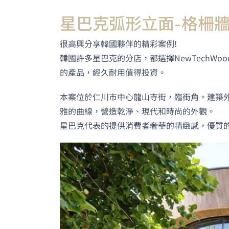
星巴克弧形立面-格柵
很高興分享韓國夥伴的精彩案例!
韓國許多星巴克的分店，都選擇NewTechWood產
的產品，經久耐用值得投資。
本案位於仁川市中心龍山寺街，臨街角。建築外
雅的曲線，營造乾淨、現代和時尚的外觀。
星巴克代表的提供消費者奢華的精緻感，優質