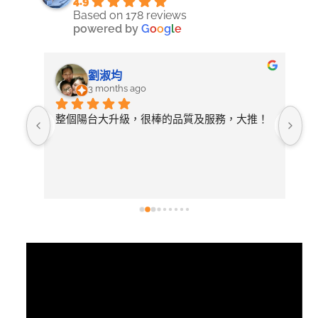
4.9
Based on 178 reviews
powered by
G
o
o
g
l
e
劉淑均
3 months ago
照詢
整個陽台大升級，很棒的品質及服務，大推！
無
論需
店
開放
常
選擇
後
有去
紋
視
訊
播
放