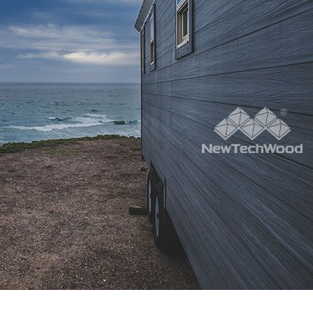
jam
向彥榮
許先生
9 mo
6 months ago
8 months ago
完成家裡的木地板
服務很好
提供照片與
了！這次的購買體
協助提供多
常好，想分享給大
出貨快速，
耐心的前期溝通：
大概10分
INE 上諮詢時，設
品質與服務