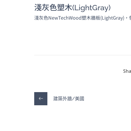
裝也非常容易，鋪完之
計師
淺灰色塑木(LightGray)
後的效果真的非常出
心，
淺灰色NewTechWood塑木牆板(LightGr
色，尤其是陽光灑在木
解答
質紋理上的光影，真有
壓力
質感。真心推薦！d^^b
市：
差，
市。
場直
後選
品很
Sha
潢風
的品
賣場
常紮
建築外牆/美國
晃動
視覺
選擇
長期
朋友