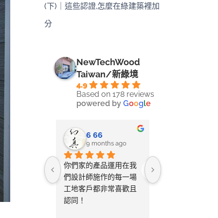
(下)｜這些認證,怎麼在綠建築裡加
分
NewTechWood
Taiwan/新綠境
4.9
Based on 178 reviews
powered by
G
o
o
g
l
e
ie wei
6 66
鳳客
nths ago
9 months ago
12 months
尺寸後，會
你們家的產品運用在我
這次是我第二次
種規劃圖，
們設計師施作的每一場
新塑木地板 ，
照著圖舖設
工地客戶都非常喜歡且
家地板品質好，
鐘即可完成，
認同！
好 ，把量好的
超級棒！
後 ，便快速幫