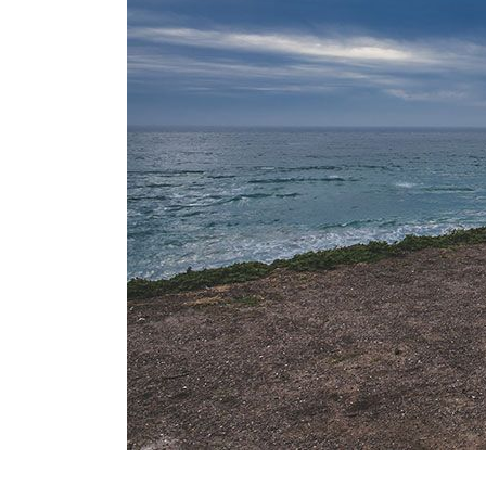
劉淑均
采蓉
3 months ago
4 months ago
整個陽台大升級，很棒
無意間在網路搜尋到，
終於
的品質及服務，大推！
只要丈量尺寸給店家，
鋪設
店家就幫忙設計規劃圖
驗非
及寄送樣品供挑選，非
家：
常貼心又省事。自行拼
在 L