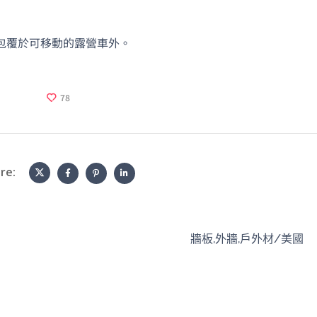
非常專業且有耐
針對我的疑問一一
ay)，包覆於可移動的露營車外。
，完全沒有推銷的
。零色差的實體門
擔心網路照片有色
特地跑了一趟門
78
店員非常親切，現
接鋪設給我看，最
定「古木色」，實
好，符合家中的裝
re:
格。一分錢一分貨
質：雖然價格比大
稍高，但踩踏感非
實穩定、完全不會
牆板,外牆,戶外材/美國
。大尺寸的版型讓
效果更延伸，顏色
也多。如果是追求
使用與居家質感的
，絕對值得投資，