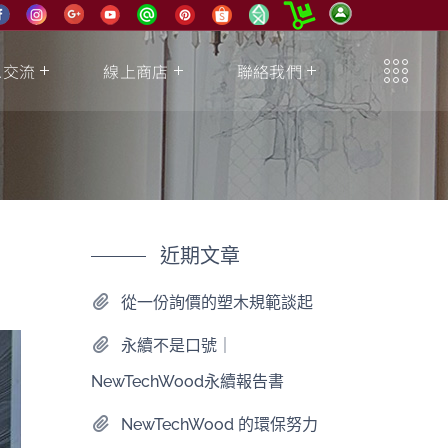
息交流
線上商店
聯絡我們
近期文章
從一份詢價的塑木規範談起
永續不是口號｜
NewTechWood永續報告書
NewTechWood 的環保努力