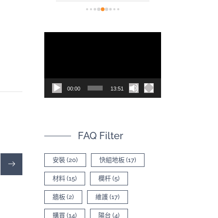
的陽台規劃好，
供意見，讓我們
來更舒適美觀，
視
薦，也感謝優質
訊
播
放
00:00
13:51
器
FAQ Filter
安裝
(20)
快組地板
(17)
材料
(15)
欄杆
(5)
牆板
(2)
維護
(17)
購買
(14)
陽台
(4)