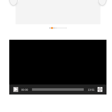
論需
店
開放
常
選擇
後
有去
紋
視
訊
播
放
器
00:00
13:51