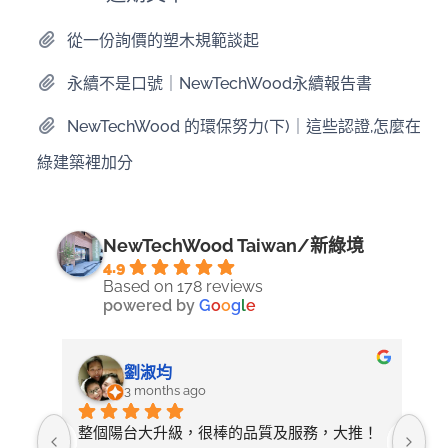
從一份詢價的塑木規範談起
永續不是口號｜NewTechWood永續報告書
NewTechWood 的環保努力(下)｜這些認證,怎麼在
綠建築裡加分
NewTechWood Taiwan/新綠境
4.9
Based on 178 reviews
powered by
G
o
o
g
l
e
劉淑均
3 months ago
照詢
整個陽台大升級，很棒的品質及服務，大推！
無