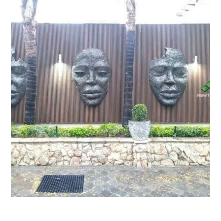
藝術雕塑牆/南非
非洲