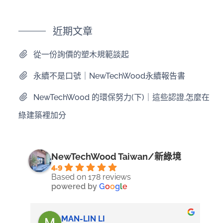
近期文章
從一份詢價的塑木規範談起
永續不是口號｜NewTechWood永續報告書
NewTechWood 的環保努力(下)｜這些認證,怎麼在
綠建築裡加分
NewTechWood Taiwan/新綠境
4.9
Based on 178 reviews
powered by
G
o
o
g
l
e
MAN-LIN LI