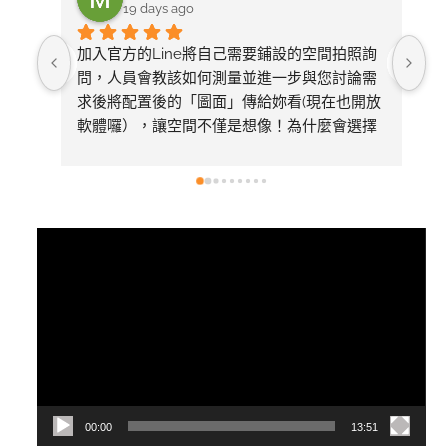
19 days ago
加入官方的Line將自己需要鋪設的空間拍照詢
整
問，人員會教該如何測量並進一步與您討論需
求後將配置後的「圖面」傳給妳看(現在也開放
軟體囉），讓空間不僅是想像！為什麼會選擇
美心呢～太多專業比較推薦看1620的影片有去
採訪總公司，內容有詳細介紹產品差異
視
訊
播
放
器
00:00
13:51