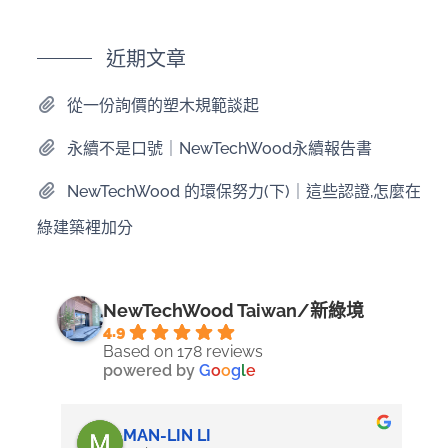
近期文章
從一份詢價的塑木規範談起
永續不是口號｜NewTechWood永續報告書
NewTechWood 的環保努力(下)｜這些認證,怎麼在
綠建築裡加分
NewTechWood Taiwan/新綠境
4.9
Based on 178 reviews
powered by
G
o
o
g
l
e
MAN-LIN LI