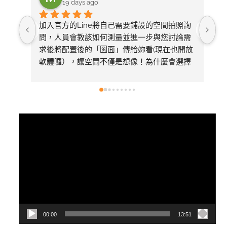
19 days ago
加入官方的Line將自己需要鋪設的空間拍照詢
整
問，人員會教該如何測量並進一步與您討論需
求後將配置後的「圖面」傳給妳看(現在也開放
軟體囉），讓空間不僅是想像！為什麼會選擇
美心呢～太多專業比較推薦看1620的影片有去
採訪總公司，內容有詳細介紹產品差異
視
訊
播
放
器
00:00
13:51