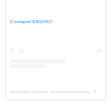
在 Instagram 查看這則貼文
NewTechWood Australia（@newtechwoodaustralia）分享的貼文