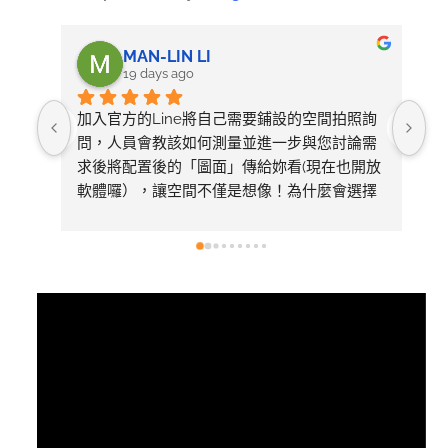
MAN-LIN LI
19 days ago
加入官方的Line將自己需要鋪設的空間拍照詢
整
問，人員會教該如何測量並進一步與您討論需
求後將配置後的「圖面」傳給妳看(現在也開放
軟體囉），讓空間不僅是想像！為什麼會選擇
美心呢～太多專業比較推薦看1620的影片有去
採訪總公司，內容有詳細介紹產品差異
視
訊
播
放
器