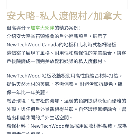
安大略-私人渡假村/加拿大
很高興分享
加拿大夥伴
的精彩案例!
介紹安大略省石頭協會的戶外翻新項目，展示了
NewTechWood Canada的地板和比利時式格柵牆板
這個案子展現了風格、耐用性和環保性的完美融合，讓客
戶後院變成一個完美放鬆和娛樂的私人度假村。
NewTechWood 地板及牆板使用高性能複合材料打造，
提供天然木材的美感，不需保養。 耐髒污和抗褪色，確
保一年比一年美麗。
融合環境：
紅雪松的濃郁、溫暖的色調提供永恆而優雅的
外觀，與任何戶外景觀相得益彰。自然環境無縫融合，營
造出和諧休閒的戶外生活空間。
環保材料：NewTechWood產品採用回收材料製成，成為
環保責任的選擇。