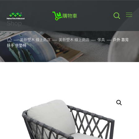
購物車
Shop
美新塑木 線上商店
美新塑木 線上商店
傢具
戶外 靠背
扶手 坐墊椅