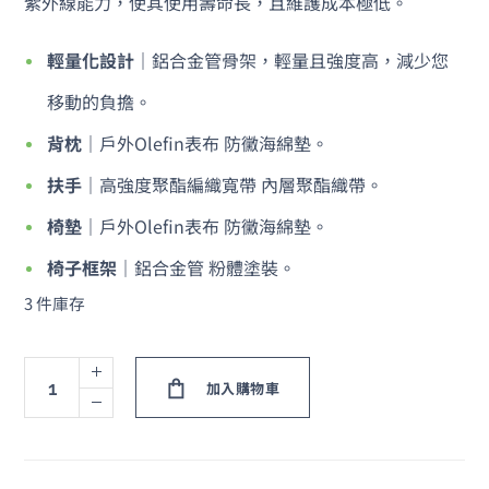
紫外線能力，使其使用壽命長，且維護成本極低。
輕量化設計
｜
鋁合金管骨架，輕量且強度高，減少您
移動的負擔。
背枕
｜
戶外Olefin表布 防黴海綿墊
。
扶手
｜
高強度聚酯編織寬帶 內層聚酯織帶
。
椅墊
｜
戶外Olefin表布 防黴海綿墊
。
椅子框架
｜
鋁合金管 粉體塗裝
。
3 件庫存
加入購物車