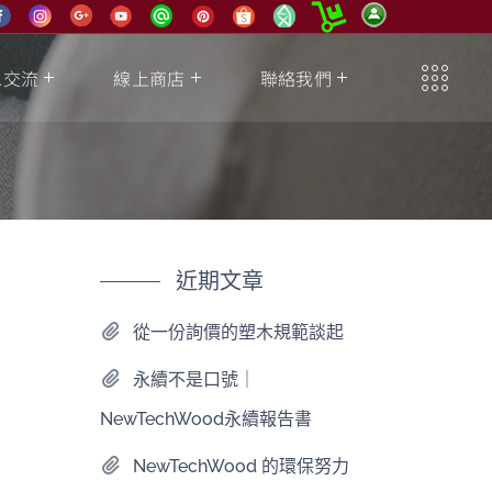
息交流
線上商店
聯絡我們
近期文章
從一份詢價的塑木規範談起
永續不是口號｜
NewTechWood永續報告書
NewTechWood 的環保努力