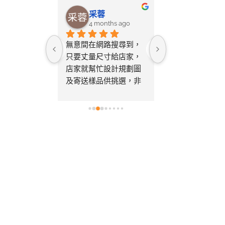
淑均
采蓉
向彥榮
nths ago
4 months ago
6 months 
升級，很棒
無意間在網路搜尋到，
終於完成家裡的
務，大推！
只要丈量尺寸給店家，
鋪設了！這次的
店家就幫忙設計規劃圖
驗非常好，想分
及寄送樣品供挑選，非
家：耐心的前期
常貼心又省事。自行拼
在 LINE 上諮
裝也非常容易，鋪完之
計師非常專業且
後的效果真的非常出
心，針對我的疑
色，尤其是陽光灑在木
解答，完全沒有
質紋理上的光影，真有
壓力。零色差的
質感。真心推薦！d^^b
市：擔心網路照
差，特地跑了一
市。店員非常親
場直接鋪設給我
後選定「古木色
品很好，符合家