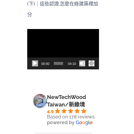
(下)｜這些認證,怎麼在綠建築裡加
分
視
訊
播
放
00:00
04:10
器
NewTechWood
Taiwan/新綠境
4.9
Based on 178 reviews
powered by
G
o
o
g
l
e