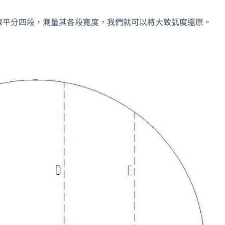
MAN-LIN LI
劉
線平分四段，測量其各段寬度，我們就可以將大致弧度還原。
18 days ago
3 mo
加入官方的Line將自己
整個陽台大
需要鋪設的空間拍照詢
的品質及服
問，人員會教該如何測
量並進一步與您討論需
求後將配置後的「圖
面」傳給妳看(現在也開
放軟體囉），讓空間不
僅是想像！為什麼會選
擇美心呢～太多專業比
較推薦看1620的影片有
去採訪總公司，內容有
詳細介紹產品差異