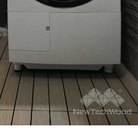
MAN
20 d
加入官方的L
需要鋪設的
問，人員會
量並進一步
求後將配置
面」傳給妳
放軟體囉）
僅是想像！
擇美心呢～
較推薦看1
去採訪總公
詳細介紹產