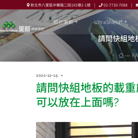
新北市八里區中華路二段165巷2-1號 |
02-7730-7088 |
關於美新
UltraShield®
請問快組地
F
2022-12-15
請問快組地板的載重
可以放在上面嗎?