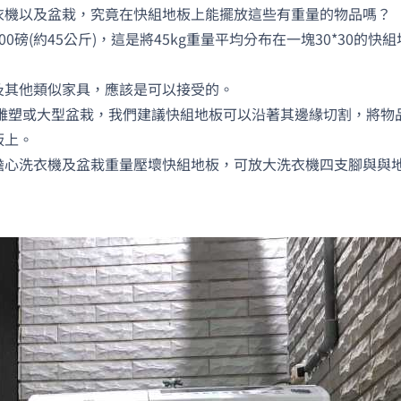
衣機以及盆栽，究竟在快組地板上能擺放這些有重量的物品嗎？
磅(約45公斤)，這是將45kg重量平均分布在一塊30*30的快組
及其他類似家具，應該是可以接受的。
、雕塑或大型盆栽，我們建議快組地板可以沿著其邊緣切割，將物
板上。
擔心洗衣機及盆栽重量壓壞快組地板，可放大洗衣機四支腳與與