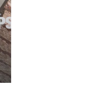
2025-06-15
塑木小知識
預組式鋁製欄杆｜塑木欄杆