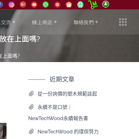
息交流
線上商店
聯絡我們
放在上面嗎?
在上面嗎?
近期文章
，
從一份詢價的塑木規範談起
永續不是口號｜
NewTechWood永續報告書
NewTechWood 的環保努力