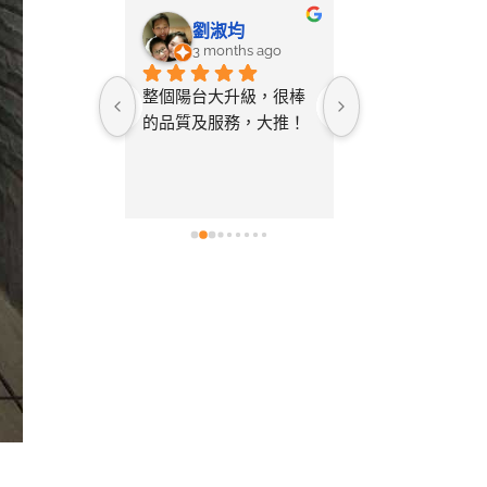
-LIN LI
劉淑均
采蓉
ays ago
3 months ago
4 months 
ine將自己
整個陽台大升級，很棒
無意間在網路搜
空間拍照詢
的品質及服務，大推！
只要丈量尺寸給
教該如何測
店家就幫忙設計
與您討論需
及寄送樣品供挑
後的「圖
常貼心又省事。
看(現在也開
裝也非常容易，
，讓空間不
後的效果真的非
為什麼會選
色，尤其是陽光
太多專業比
質紋理上的光影
620的影片有
質感。真心推薦！
司，內容有
品差異