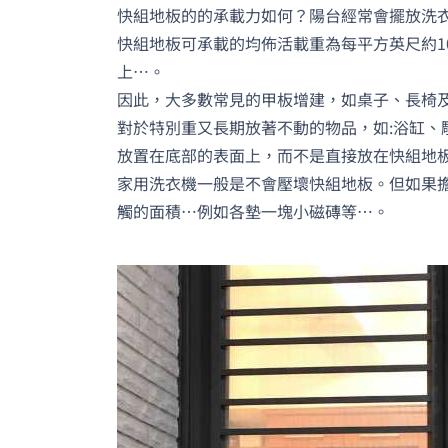
快組地板的的承載力如何？陽台經常會擺放洗
快組地板可承載的均佈活載重為每平方英尺約100
上…。
因此，大多數常見的甲板增建，如桌子、長椅
對於特別重又長期放著不動的物品，如:浴缸
放置在底部的表面上，而不是直接放在快組地
家用洗衣機一般是不會壓壞快組地板。但如果
觸的面積…例如各墊一塊小磁磚等…。