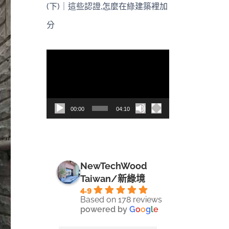
(下)｜這些認證,怎麼在綠建築裡加
分
視
訊
播
放
00:00
04:10
器
NewTechWood
Taiwan/新綠境
4.9
Based on 178 reviews
powered by
G
o
o
g
l
e