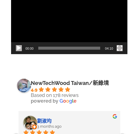
訊
播
放
器
00:00
04:10
NewTechWood Taiwan/新綠境
4.9
Based on 178 reviews
powered by
G
o
o
g
l
e
劉淑均
3 months ago