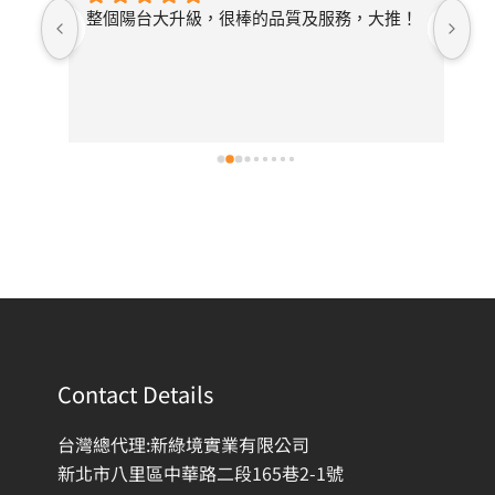
照詢
整個陽台大升級，很棒的品質及服務，大推！
無
論需
店
開放
常
選擇
後
有去
紋
Contact Details
台灣總代理:新綠境實業有限公司
新北市八里區中華路二段165巷2-1號