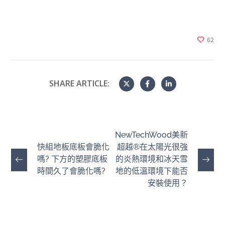
62
SHARE ARTICLE:
NewTechWood美新
快組地板底板會脆化
超越®在太陽光很強
嗎? 下方的塑膠底板
的炎熱環境和冰天雪
時間久了會脆化嗎?
地的低溫環境下能否
安裝使用？