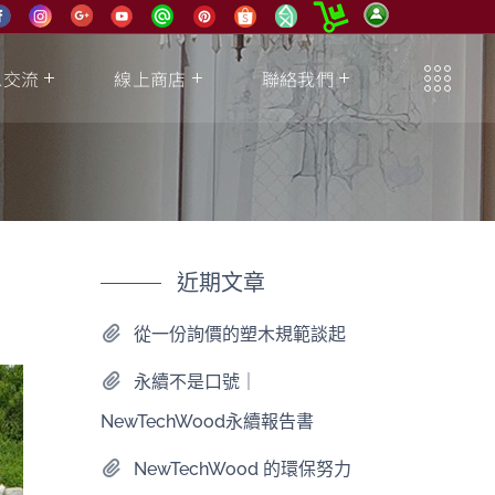
息交流
線上商店
聯絡我們
近期文章
從一份詢價的塑木規範談起
永續不是口號｜
NewTechWood永續報告書
NewTechWood 的環保努力