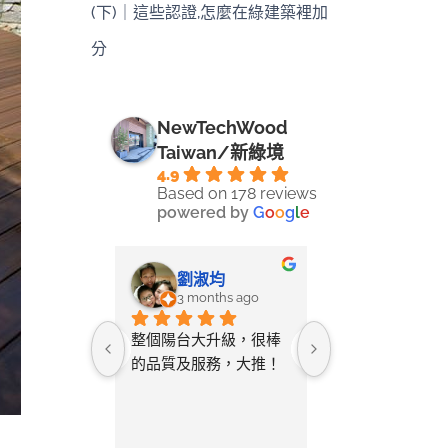
(下)｜這些認證,怎麼在綠建築裡加
分
NewTechWood
Taiwan/新綠境
4.9
Based on 178 reviews
powered by
G
o
o
g
l
e
-LIN LI
劉淑均
采蓉
ays ago
3 months ago
4 months 
ine將自己
整個陽台大升級，很棒
無意間在網路搜
空間拍照詢
的品質及服務，大推！
只要丈量尺寸給
教該如何測
店家就幫忙設計
與您討論需
及寄送樣品供挑
後的「圖
常貼心又省事。