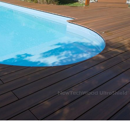
MAN
18 d
加入官方的L
需要鋪設的
問，人員會
量並進一步
求後將配置