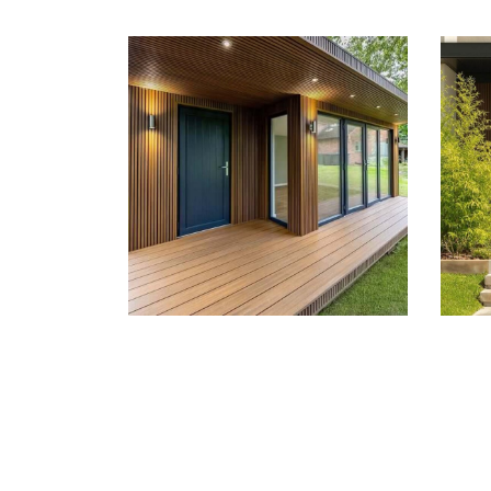
露台、外牆｜黎
巴嫩
亞洲
/
歐洲