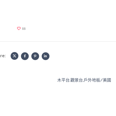
面」傳給妳
放軟體囉）
僅是想像！
擇美心呢～
較推薦看1
88
去採訪總公
詳細介紹產
re:
木平台,觀景台,戶外地板/美國