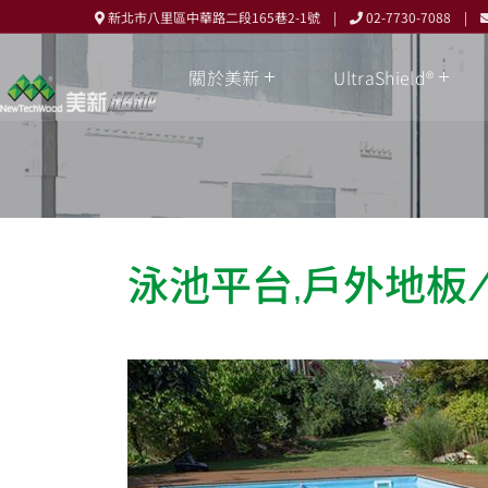
新北市八里區中華路二段165巷2-1號 |
02-7730-7088 |
關於美新
UltraShield®
泳池平台,戶外地板