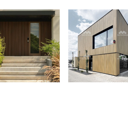
入口外牆｜黎巴
展示中心-塑木
嫩
外牆/波蘭
亞洲
/
歐洲
歐洲