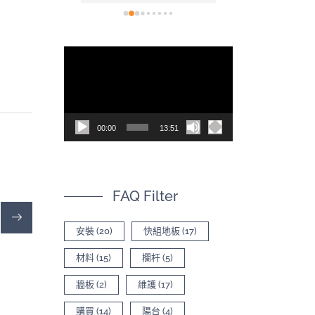
看(現在也開
裝也非常容易，
，讓空間不
後的效果真的非
為什麼會選
色，尤其是陽光
視
太多專業比
質紋理上的光影
訊
620的影片有
質感。真心推薦！
司，內容有
播
品差異
放
00:00
13:51
器
FAQ Filter
安裝
(20)
快組地板
(17)
材料
(15)
欄杆
(5)
牆板
(2)
維護
(17)
購買
(14)
陽台
(4)