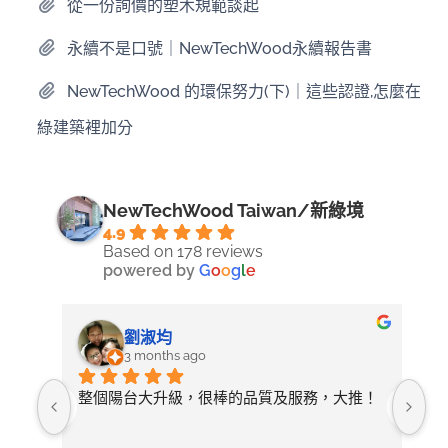
從一份詢價的塑木規範談起
永續不是口號｜NewTechWood永續報告書
NewTechWood 的環保努力(下)｜這些認證,怎麼在
綠建築裡加分
NewTechWood Taiwan/新綠境
4.9
Based on 178 reviews
powered by
G
o
o
g
l
e
劉淑均
3 months ago
照詢
整個陽台大升級，很棒的品質及服務，大推！
無
論需
店
開放
常