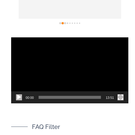
選擇
後
有去
紋
視
訊
播
放
器
00:00
13:51
FAQ Filter