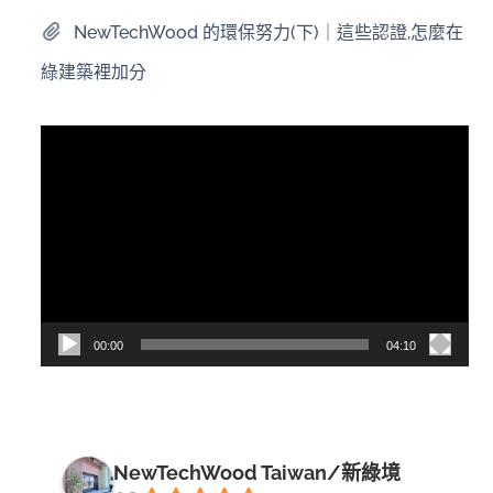
NewTechWood 的環保努力(下)｜這些認證,怎麼在
綠建築裡加分
視
訊
播
放
器
00:00
04:10
NewTechWood Taiwan/新綠境