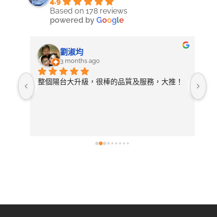
4.9
Based on 178 reviews
powered by
G
o
o
g
l
e
劉淑均
3 months ago
照詢
整個陽台大升級，很棒的品質及服務，大推！
無
論需
店
開放
常
選擇
後
有去
紋